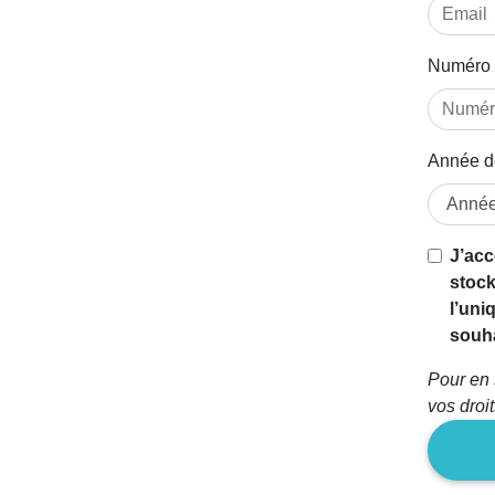
Numéro 
Année d
J’acc
stock
l’uni
souha
Pour en 
vos droi