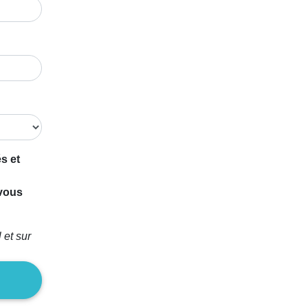
s et
 vous
 et sur