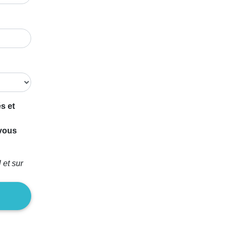
s et
 vous
 et sur