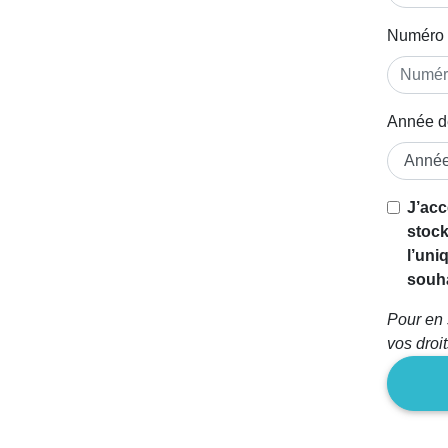
Numéro 
Année d
Si vous
J’acc
êtes un
stock
être
l’uni
humain,
souha
ignorez
Pour en 
ce
vos droi
champ