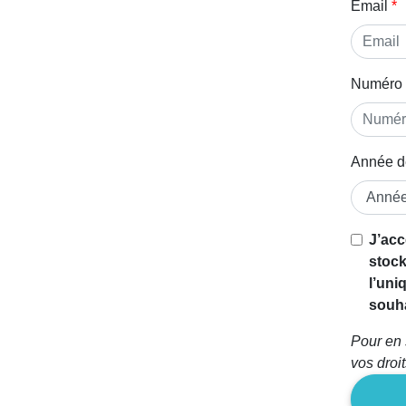
Email
Numéro 
Année d
J’acc
stock
l’uni
souha
Pour en 
vos droi