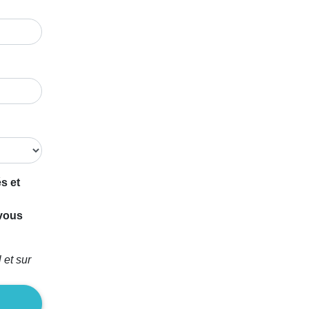
s et
 vous
 et sur