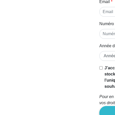
Email
Numéro 
Année d
J’acc
stock
l’uni
souha
Pour en 
vos droi