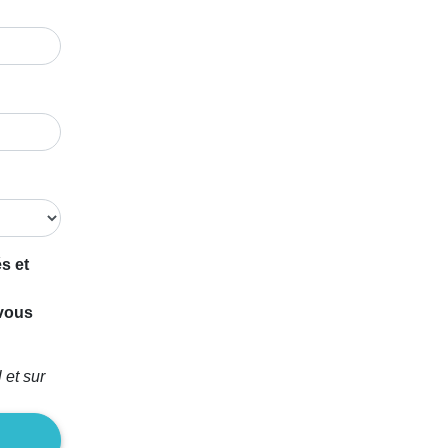
s et
 vous
 et sur