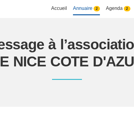
Accueil
Annuaire
Agenda
2
2
essage à l’associa
E NICE COTE D'AZ