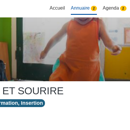
Accueil
Annuaire
Agenda
2
2
 ET SOURIRE
mation, Insertion