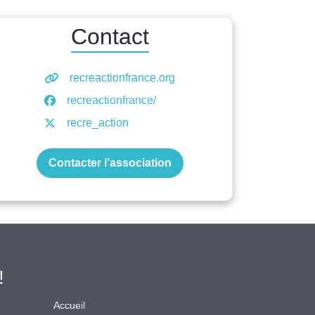
Contact
recreactionfrance.org
recreactionfrance/
recre_action
Contacter l’association
!
Accueil