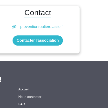
Contact
preventionroutiere.asso.fr
Contacter l’association
!
Accueil
Nous contacter
FAQ