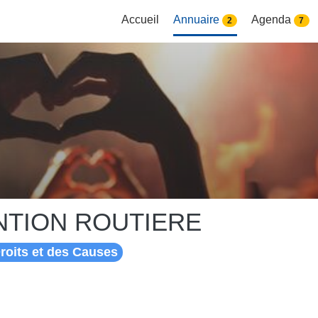
Accueil
Annuaire
Agenda
2
7
NTION ROUTIERE
roits et des Causes