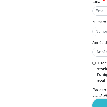
Email
Numéro 
Année d
J’acc
stock
l’uni
souha
Pour en 
vos droi