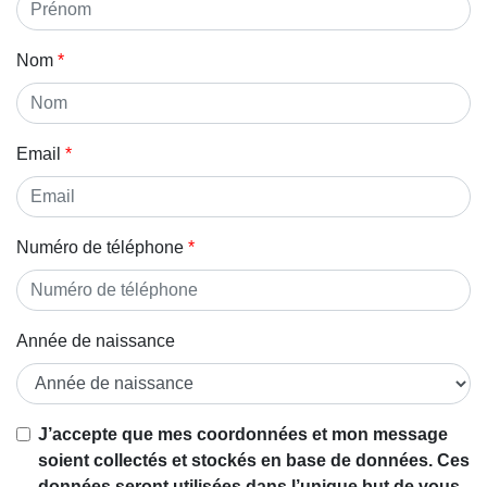
Nom
Email
Numéro de téléphone
Année de naissance
Si vous
J’accepte que mes coordonnées et mon message
êtes un
soient collectés et stockés en base de données. Ces
être
données seront utilisées dans l’unique but de vous