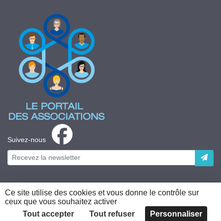
Suivez-nous
Ce site utilise des cookies et vous donne le contrôle sur
ceux que vous souhaitez activer
Plateforme développée en France par
HACKTIV
Tout accepter
Tout refuser
Personnaliser