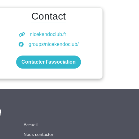
Contact
nicekendoclub.fr
groups/nicekendoclub/
Contacter l’association
!
Accueil
Nous contacter