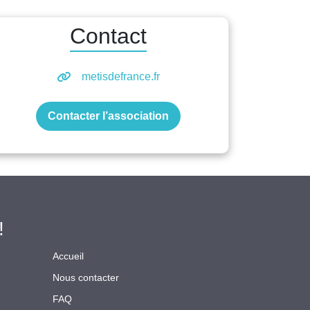
Contact
metisdefrance.fr
Contacter l’association
!
Accueil
Nous contacter
FAQ