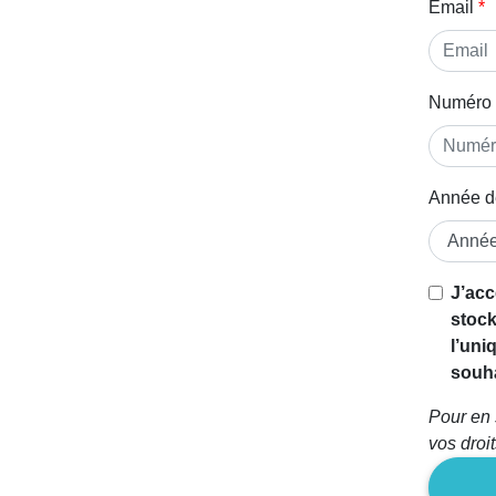
Email
Numéro 
Année d
J’acc
stock
l’uni
souha
Pour en 
vos droi