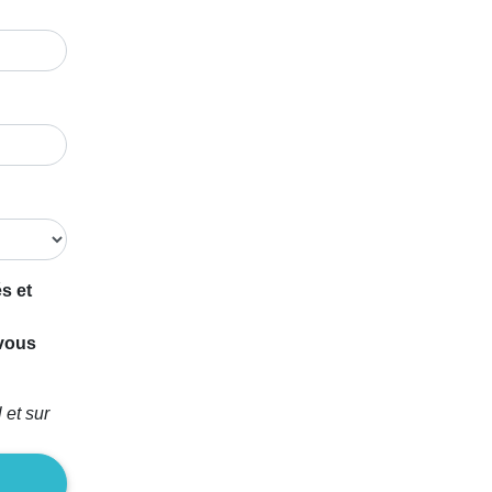
s et
 vous
 et sur