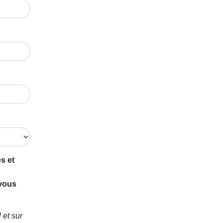
s et
 vous
 et sur