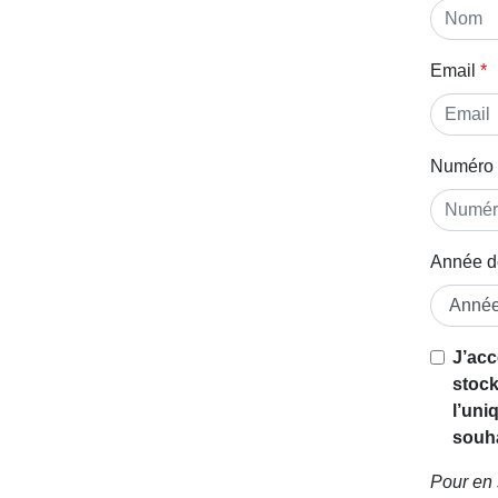
Email
Numéro 
Année d
Si vous
J’acc
êtes un
stock
être
l’uni
humain,
souha
ignorez
Pour en 
ce