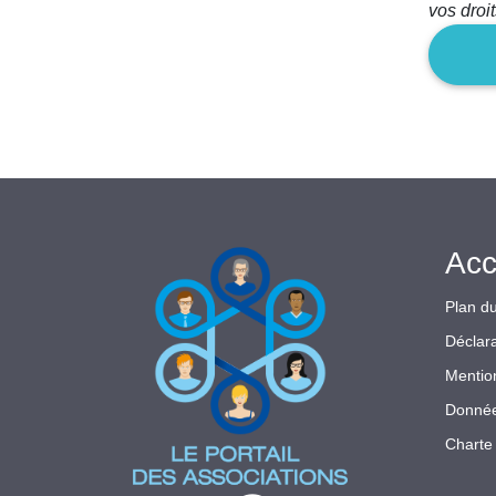
vos droi
champ
Acc
Plan du
Déclara
Mentio
Donnée
Charte 