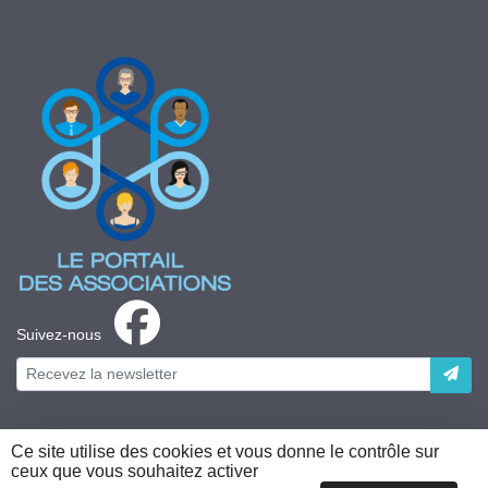
Suivez-nous
Ce site utilise des cookies et vous donne le contrôle sur
ceux que vous souhaitez activer
Plateforme développée en France par
HACKTIV