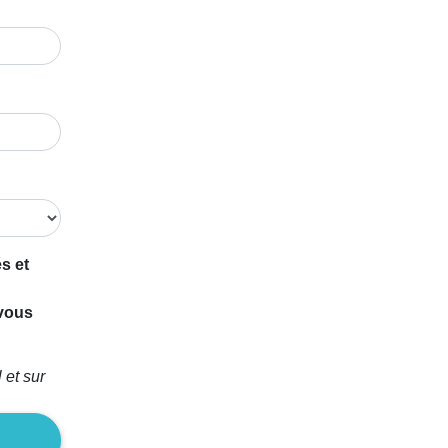
s et
 vous
 et sur