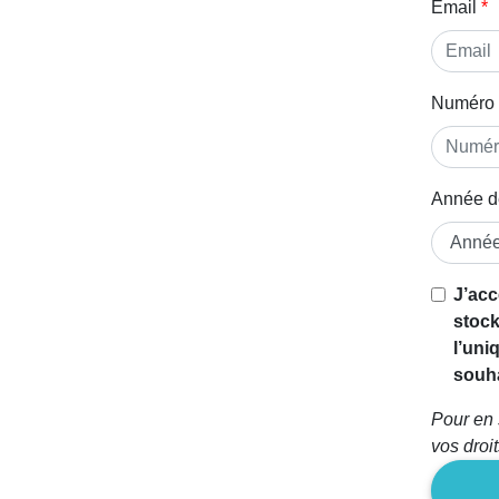
Email
Numéro 
Année d
Si vous
J’acc
êtes un
stock
être
l’uni
humain,
souha
ignorez
Pour en 
ce
vos droi
champ