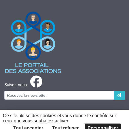
Suivez-nous
Ce site utilise des cookies et vous donne le contrôle sur
ceux que vous souhaitez activer
Plateforme développée en France par
HACKTIV
Tout accepter
Tout refuser
Personnaliser