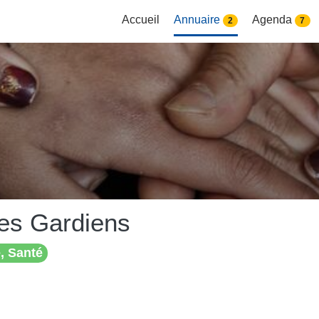
Accueil
Annuaire
Agenda
2
7
es Gardiens
, Santé