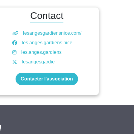
Contact
lesangesgardiensnice.com/
les.anges.gardiens.nice
les.anges.gardiens
lesangesgardie
Contacter l’association
!