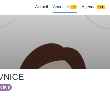
Accueil
Annuaire
Agenda
32
101
VNICE
ociale