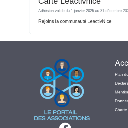
Carte Leactivnice
Adhésion valide du 1 janvier 2025 au 31 décembre 20
Rejoins la communauté LeactivNice!
Acc
Plan du
Déclara
Mentio
Donnée
Charte 