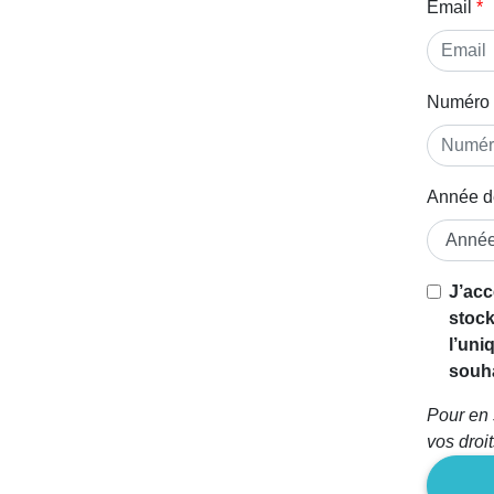
Email
Numéro 
Année d
J’acc
stock
l’uni
souha
Pour en 
vos droi