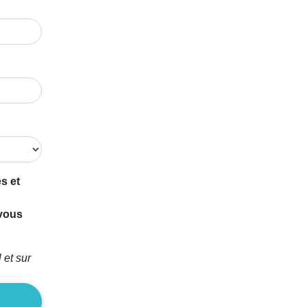
s et
 vous
 et sur