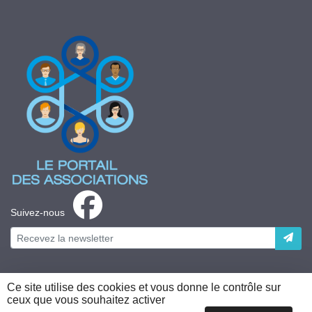
Suivez-nous
Ce site utilise des cookies et vous donne le contrôle sur
ceux que vous souhaitez activer
Plateforme développée en France par
HACKTIV