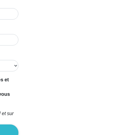
s et
 vous
 et sur