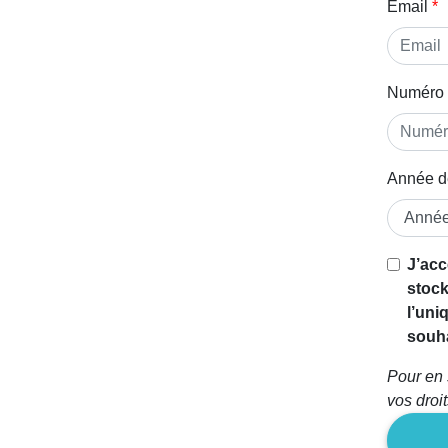
Email
Numéro 
Année d
J’acc
stock
l’uni
souha
Pour en 
vos droi