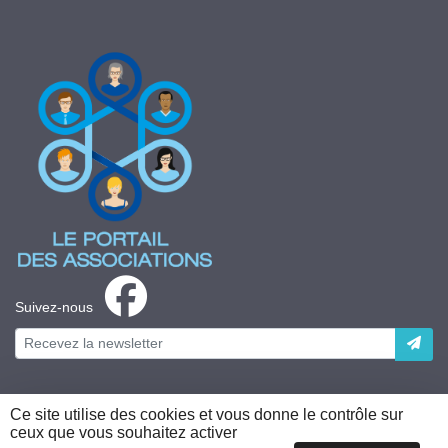
Suivez-nous
Ce site utilise des cookies et vous donne le contrôle sur
ceux que vous souhaitez activer
Plateforme développée en France par
HACKTIV