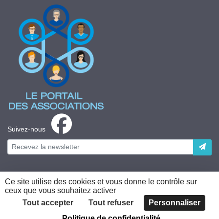
Suivez-nous
Ce site utilise des cookies et vous donne le contrôle sur
ceux que vous souhaitez activer
Plateforme développée en France par
HACKTIV
Tout accepter
Tout refuser
Personnaliser
Politique de confidentialité