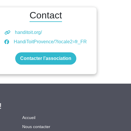
Contact
handitoit.org/
HandiToitProvence/?locale2=fr_FR
Contacter l’association
!
Accueil
Nous contacter