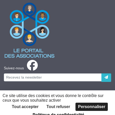
Suivez-nous
Ce site utilise des cookies et vous donne le contrôle sur
ceux que vous souhaitez activer
Plateforme développée en France par
HACKTIV
Tout accepter
Tout refuser
Personnaliser
Politique de confidentialité