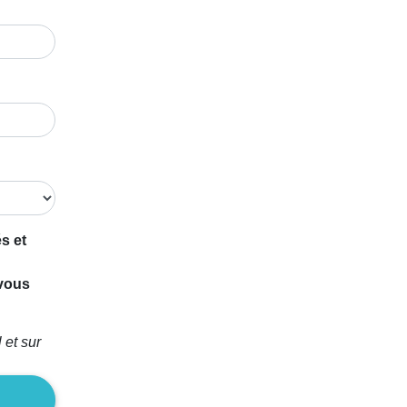
s et
 vous
 et sur