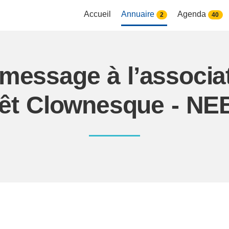
Accueil
Annuaire
Agenda
2
40
 message à l’associa
érêt Clownesque - N