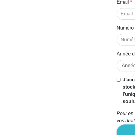
Email
Numéro 
Année d
J’acc
stock
l’uni
souha
Pour en 
vos droi