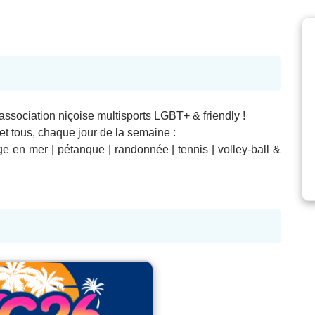
association niçoise multisports LGBT+ & friendly !
 et tous, chaque jour de la semaine :
e en mer | pétanque | randonnée | tennis | volley-ball &