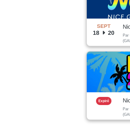
SEPT
Ni
18
20
Par 
(GA
Ni
Expiré
Par 
(GA