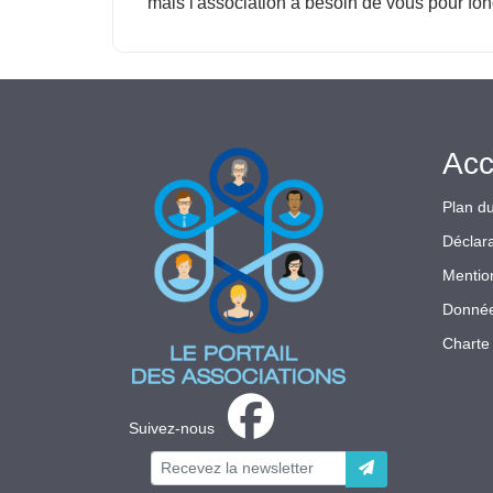
mais l'association a besoin de vous pour fon
Acc
Plan du
Déclara
Mentio
Donnée
Charte 
Suivez-nous