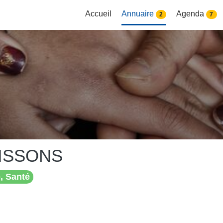
Accueil
Annuaire
Agenda
2
7
ISSONS
, Santé