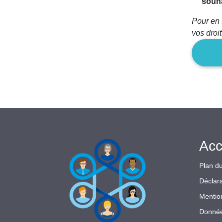
souha
Pour en 
vos droi
Acc
Plan du
Déclara
Mentio
Donnée