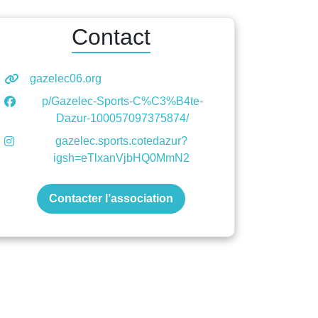
Contact
gazelec06.org
p/Gazelec-Sports-C%C3%B4te-
Dazur-100057097375874/
gazelec.sports.cotedazur?
igsh=eTlxanVjbHQ0MmN2
Contacter l’association