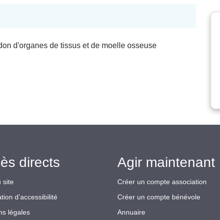
u don d'organes de tissus et de moelle osseuse
ès directs
Agir maintenant 
 site
Créer un compte association
tion d’accessibilité
Créer un compte bénévole
ns légales
Annuaire