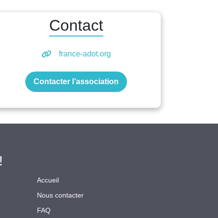
Contact
france-adot.org
Contacter l’association
!
Accueil
Nous contacter
FAQ