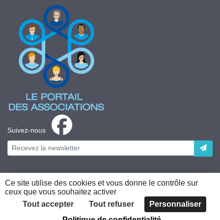
Suivez-nous
Ce site utilise des cookies et vous donne le contrôle sur
ceux que vous souhaitez activer
Plateforme développée en France par
HACKTIV
Tout accepter
Tout refuser
Personnaliser
Politique de confidentialité