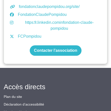
fondationclaudepompidou.org/site/
FondationClaudePompidou
https:fr.linkedin.cominfondation-claude-
pompidou
FCPompidou
Contacter l’association
Accès directs
Plan du site
Déclaration d’accessibilité