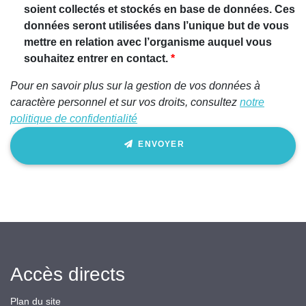
êtes un
soient collectés et stockés en base de données. Ces
être
données seront utilisées dans l’unique but de vous
humain,
mettre en relation avec l’organisme auquel vous
ignorez
souhaitez entrer en contact.
ce
Pour en savoir plus sur la gestion de vos données à
champ
caractère personnel et sur vos droits, consultez
notre
politique de confidentialité
ENVOYER
Accès directs
Plan du site