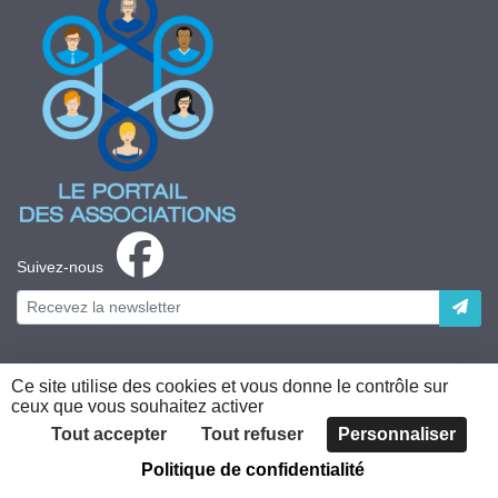
Suivez-nous
Ce site utilise des cookies et vous donne le contrôle sur
ceux que vous souhaitez activer
Plateforme développée en France par
HACKTIV
Tout accepter
Tout refuser
Personnaliser
Politique de confidentialité