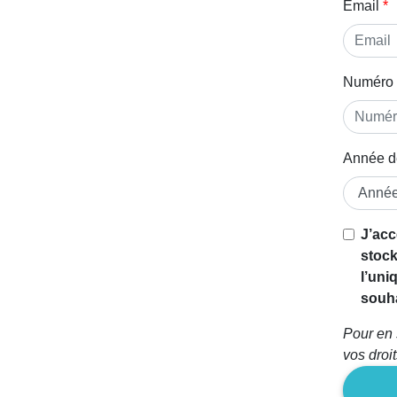
Email
Numéro 
Année d
Si vous
J’acc
êtes un
stock
être
l’uni
humain,
souha
ignorez
Pour en 
ce
vos droi
champ