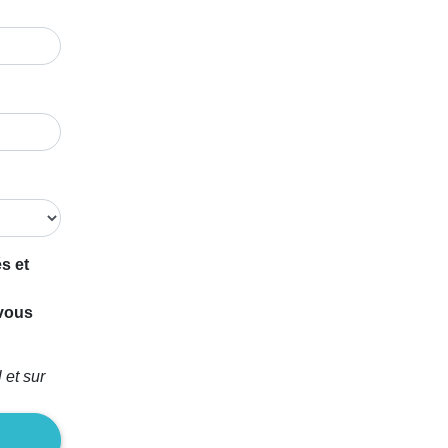
s et
 vous
 et sur