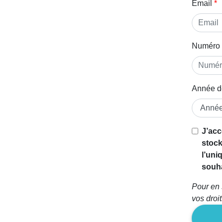
Email
Numéro 
Année d
Si vous
J’acc
êtes un
stock
être
l’uni
humain,
souha
ignorez
Pour en 
ce
vos droi
champ