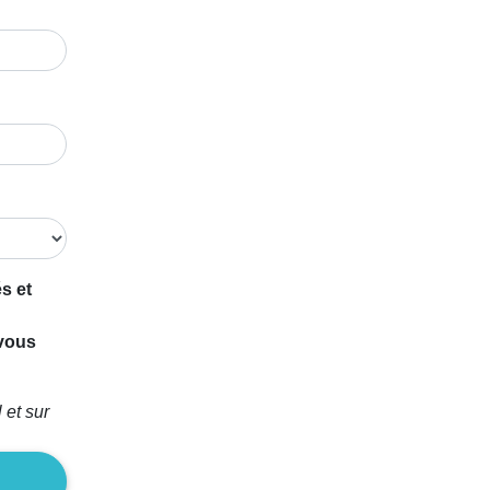
s et
 vous
 et sur