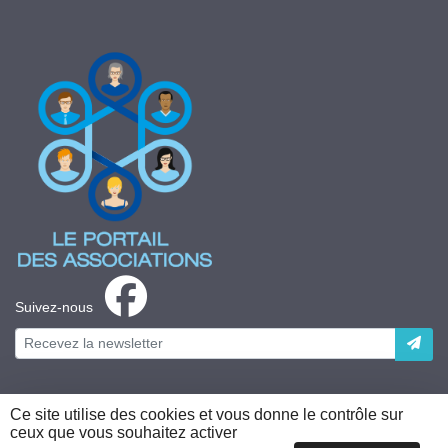
Suivez-nous
Ce site utilise des cookies et vous donne le contrôle sur
ceux que vous souhaitez activer
Plateforme développée en France par
HACKTIV