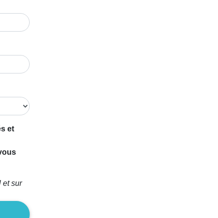
s et
 vous
 et sur