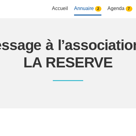
Accueil
Annuaire
Agenda
2
7
essage à l’associat
LA RESERVE