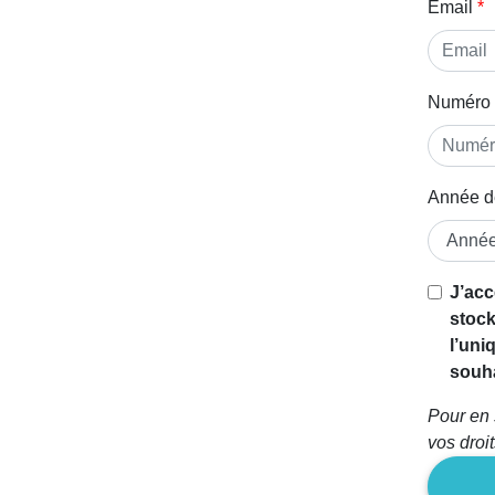
Email
Numéro 
Année d
J’acc
stock
l’uni
souha
Pour en 
vos droi