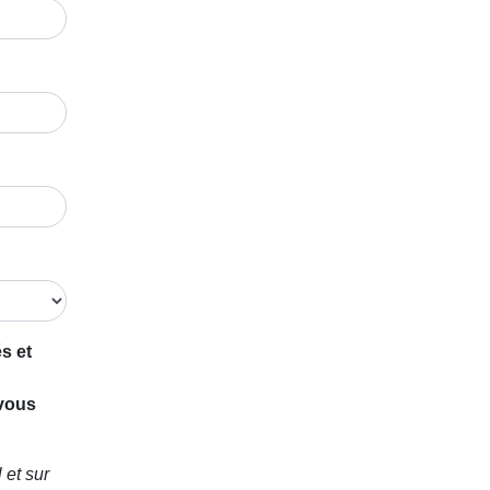
s et
 vous
 et sur