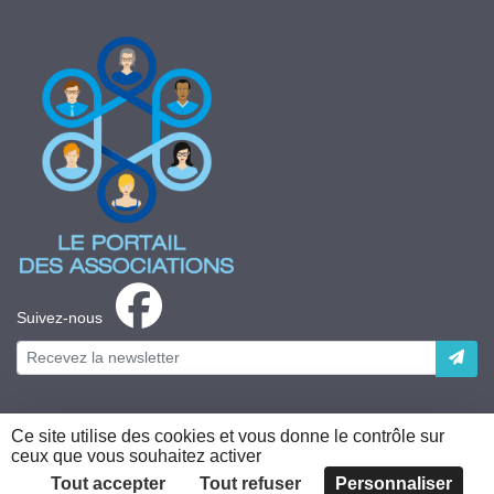
Suivez-nous
Ce site utilise des cookies et vous donne le contrôle sur
ceux que vous souhaitez activer
Plateforme développée en France par
HACKTIV
Tout accepter
Tout refuser
Personnaliser