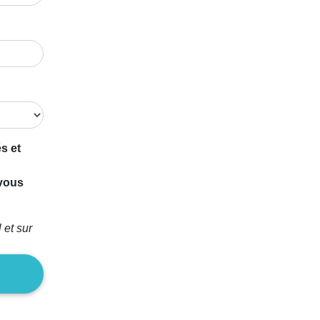
s et
 vous
 et sur