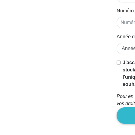
Numéro 
Année d
J’acc
stock
l’uni
souha
Pour en 
vos droi