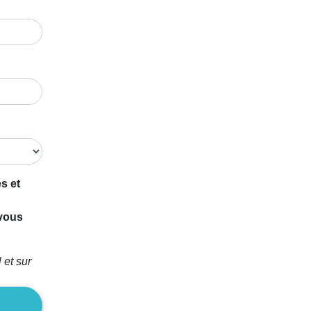
s et
 vous
 et sur