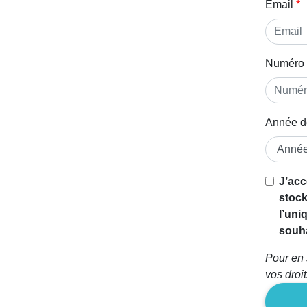
Email
Numéro 
Année d
Si vous
J’acc
êtes un
stock
être
l’uni
humain,
souha
ignorez
Pour en 
ce
vos droi
champ