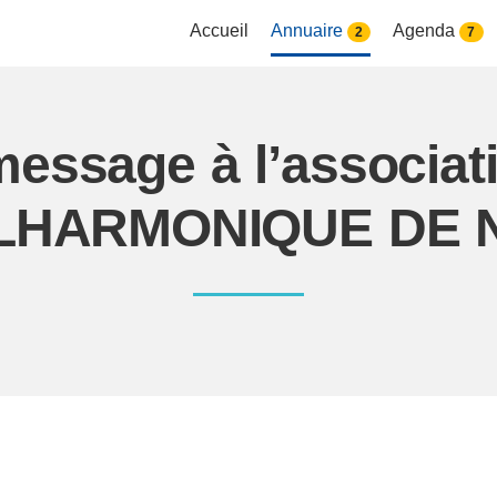
Accueil
Annuaire
Agenda
2
7
message à l’associ
LHARMONIQUE DE 