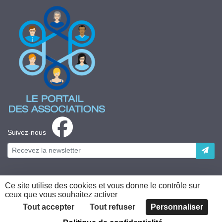
Suivez-nous
Ce site utilise des cookies et vous donne le contrôle sur
ceux que vous souhaitez activer
Plateforme développée en France par
HACKTIV
Tout accepter
Tout refuser
Personnaliser