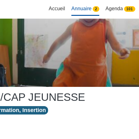
Accueil
Annuaire
Agenda
2
101
6/CAP JEUNESSE
mation, Insertion