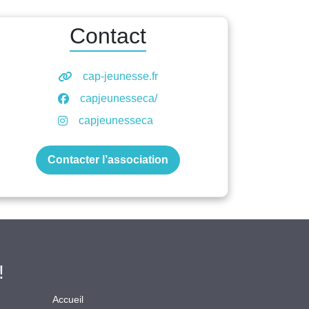
Contact
cap-jeunesse.fr
capjeunesseca/
capjeunesseca
Contacter l’association
!
Accueil