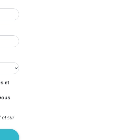
s et
 vous
 et sur