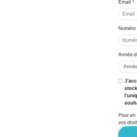
Email
Numéro 
Année d
J’acc
stock
l’uni
souha
Pour en 
vos droi