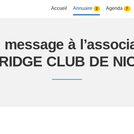
Accueil
Annuaire
Agenda
2
7
n message à l’associ
RIDGE CLUB DE NI