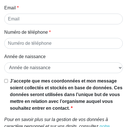
Email
Numéro de téléphone
Année de naissance
Si vous
J’accepte que mes coordonnées et mon message
êtes un
soient collectés et stockés en base de données. Ces
être
données seront utilisées dans l’unique but de vous
humain,
mettre en relation avec l’organisme auquel vous
ignorez
souhaitez entrer en contact.
ce
Pour en savoir plus sur la gestion de vos données à
champ
caractère personnel et sur vos droits, consultez
notre