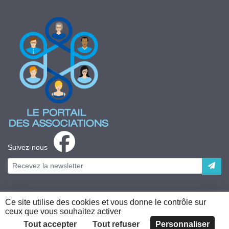
Suivez-nous
Ce site utilise des cookies et vous donne le contrôle sur
ceux que vous souhaitez activer
Plateforme développée en France par
HACKTIV
Tout accepter
Tout refuser
Personnaliser