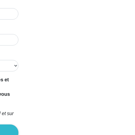
s et
 vous
 et sur