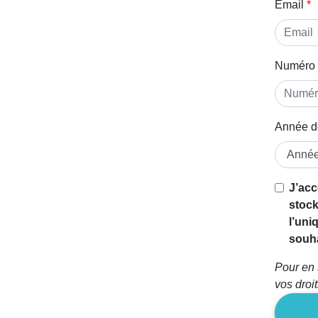
Email
Numéro 
Année d
J’acc
stock
l’uni
souha
Pour en 
vos droi